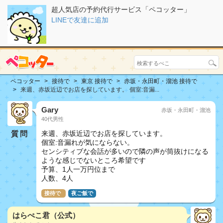
超人気店の予約代行サービス「ペコッター」
LINEで友達に追加
ペコッター
接待で
東京 接待で
赤坂・永田町・溜池 接待で
来週、赤坂近辺でお店を探しています。 個室:音漏...
Gary
赤坂・永田町・溜池
40代男性
質問
来週、赤坂近辺でお店を探しています。
個室:音漏れが気にならない。
センシティブな会話が多いので隣の声が筒抜けになる
ような感じでないところ希望です
予算、1人一万円位まで
人数、4人
接待で
夜ご飯で
はらぺこ君（公式）