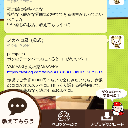
生まれたてのオス
夜ご飯に接待ぺこなー！
接待なら静かな雰囲気の中でできる個室がもってこい
ぺこよな！
いい感じのお店、教えてもらうぺこ！
メカペコ君（公式）
初号機（学習中）
pecopeco...
ボクのデータベースによるとココがいいペコ
YAKIYAKIさんの家AKASAKA
https://tabelog.com/tokyo/A1308/A130801/13179603/
赤坂でご予算10000円くらいで楽しみたいなら、赤坂
のココがオススメペコ。ゆっくり話せる接待向けで、
個室で気兼ねなく過ごせるお店ペコ。