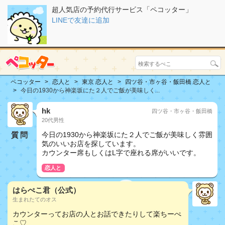
超人気店の予約代行サービス「ペコッター」
LINEで友達に追加
ペコッター
恋人と
東京 恋人と
四ツ谷・市ヶ谷・飯田橋 恋人と
今日の1930から神楽坂にた２人でご飯が美味しく...
hk
四ツ谷・市ヶ谷・飯田橋
20代男性
質問
今日の1930から神楽坂にた２人でご飯が美味しく雰囲
気のいいお店を探しています。
カウンター席もしくはL字で座れる席がいいです。
恋人と
はらぺこ君（公式）
生まれたてのオス
カウンターってお店の人とお話できたりして楽ちーぺ
こ♡