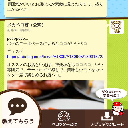
雰囲気がいいとお店の人が素敵に見えたりして、盛り
上がるぺこー！
メカペコ君（公式）
初号機（学習中）
pecopeco...
ボクのデータベースによるとココがいいペコ
ディスク
https://tabelog.com/tokyo/A1309/A130905/13031572/
オススメのお店といえば、神楽坂ならココペコ。いい
雰囲気で、デートにイイ感じで、美味しいモノをカウ
ンター席で楽しめるお店ペコ。