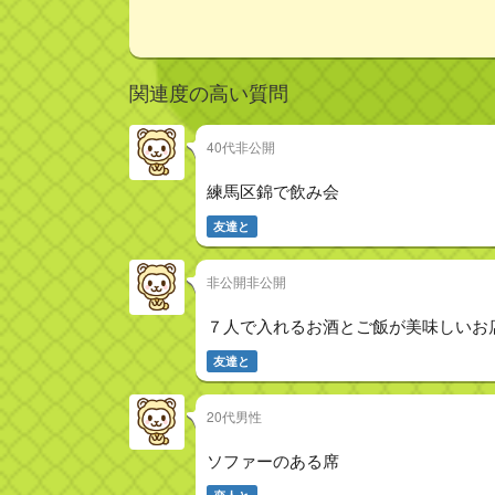
関連度の高い質問
40代非公開
練馬区錦で飲み会
友達と
非公開非公開
７人で入れるお酒とご飯が美味しいお
友達と
20代男性
ソファーのある席