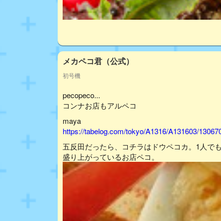
メカペコ君（公式）
初号機
pecopeco...
コンナお店もアルペコ
maya
https://tabelog.com/tokyo/A1316/A131603/13067
五反田だったら、コチラはドウペコカ。1人で
盛り上がっているお店ペコ。