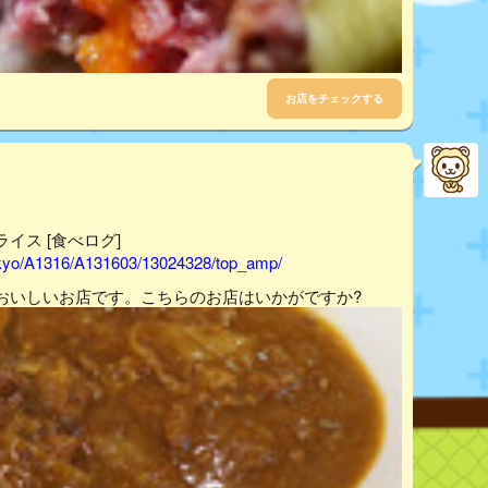
お店をチェックする
ーライス [食べログ]
tokyo/A1316/A131603/13024328/top_amp/
おいしいお店です。こちらのお店はいかがですか?