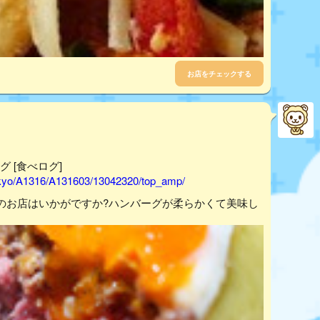
お店をチェックする
グ [食べログ]
tokyo/A1316/A131603/13042320/top_amp/
のお店はいかがですか?ハンバーグが柔らかくて美味し