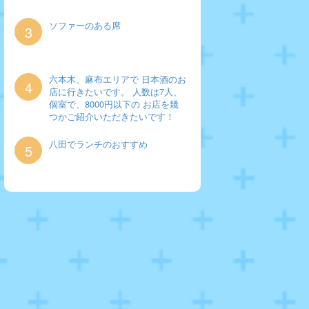
ソファーのある席
3
六本木、麻布エリアで 日本酒のお
4
店に行きたいです。 人数は7人、
個室で、8000円以下の お店を幾
つかご紹介いただきたいです！
八田でランチのおすすめ
5