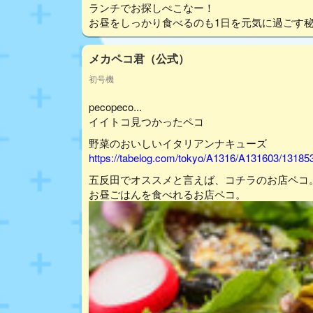
ランチでお探しぺこなー！
お昼をしっかり食べるのも1日を元気に過ごす
メカペコ君（公式）
初号機
pecopeco...
イイトコ見つかったペコ
野菜のおいしいイタリアンナキューズ
https://tabelog.com/tokyo/A1316/A131603/13185
五反田でオススメと言えば、コチラのお店ペコ
お昼ごはんを食べれるお店ペコ。