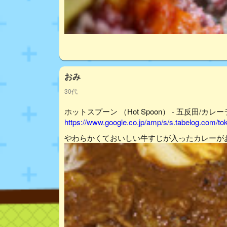
おみ
30代
ホットスプーン （Hot Spoon） - 五反田/カレ
https://www.google.co.jp/amp/s/s.tabelog.com/
やわらかくておいしい牛すじが入ったカレーが