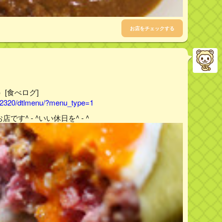
お店をチェックする
）[食べログ]
042320/dtlmenu/?menu_type=1
す^ - ^いい休日を^ - ^