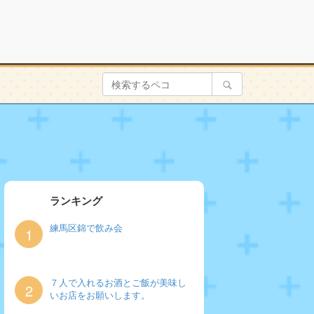
ランキング
練馬区錦で飲み会
1
７人で入れるお酒とご飯が美味し
2
いお店をお願いします。