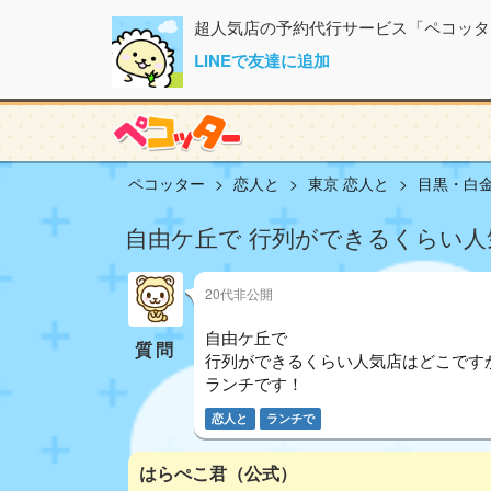
超人気店の予約代行サービス「ペコッタ
LINEで友達に追加
ペコッター
恋人と
東京 恋人と
目黒・白金
自由ケ丘で 行列ができるくらい人
20代非公開
自由ケ丘で
質問
行列ができるくらい人気店はどこです
ランチです！
恋人と
ランチで
はらぺこ君（公式）