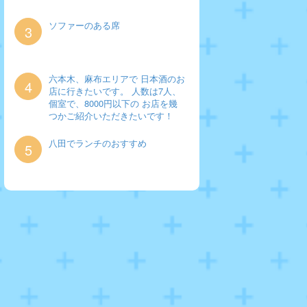
ソファーのある席
3
六本木、麻布エリアで 日本酒のお
4
店に行きたいです。 人数は7人、
個室で、8000円以下の お店を幾
つかご紹介いただきたいです！
八田でランチのおすすめ
5