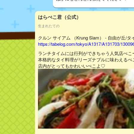
はらぺこ君（公式）
生まれたての
クルン サイアム （Krung Siam） - 自由が丘/
https://tabelog.com/tokyo/A1317/A131703/13009
ランチタイムには行列ができちゃう人気店ぺこ
本格的なタイ料理がリーズナブルに味わえるぺ
店内がとってもかわいいぺこよ♡