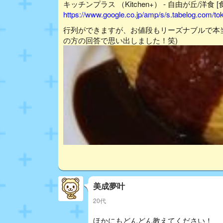
キッチンプラス （Kitchen+） - 自由が丘/洋食 
https://www.google.co.jp/amp/s/s.tabelog.com/
行列ができますが、お値段もリーズナブルで本
の方の回答で思い出しました！笑)
美成夢叶
20代
ほかにもどんどん教えてください！