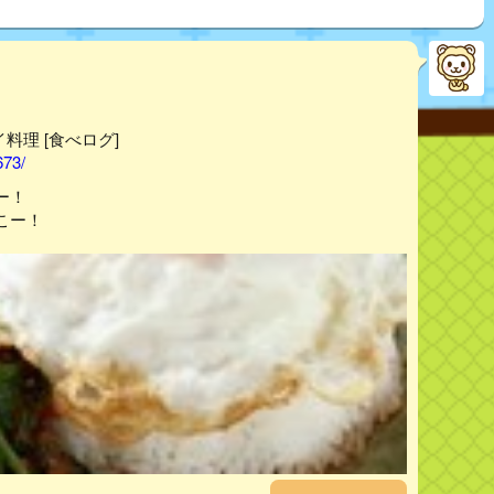
タイ料理 [食べログ]
673/
ー！
こー！