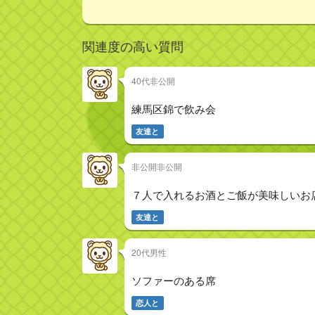
関連度の高い質問
40代非公開
練馬区錦で飲み会
友達と
非公開非公開
７人で入れるお酒とご飯が美味しいお
友達と
20代男性
ソファーのある席
恋人と