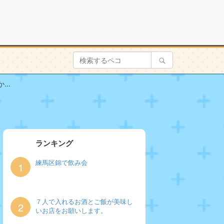
..
ランキング
練馬区錦で飲み会
1
７人で入れるお酒とご飯が美味し
2
いお店をお願いします。