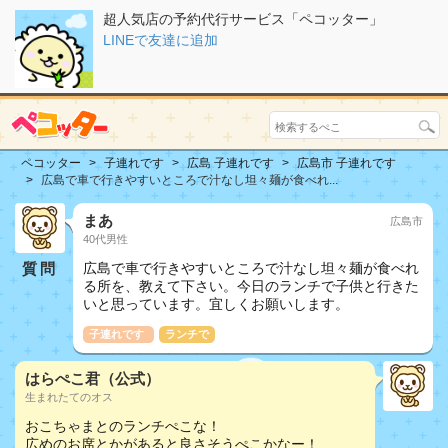
超人気店の予約代行サービス「ペコッター」
LINEで友達に追加
ペコッター
子連れです
広島 子連れです
広島市 子連れです
広島で車で行きやすいところで汁なし坦々麺が食べれ...
まあ
広島市
40代男性
質問
広島で車で行きやすいところで汁なし坦々麺が食べれ
る所を、教えて下さい。今日のランチで子供と行きた
いと思っています。宜しくお願いします。
子連れです
ランチで
はらぺこ君（公式）
生まれたてのオス
おこちゃまとのランチぺこな！
広めのお席とかがあると良さそうぺこかなー！