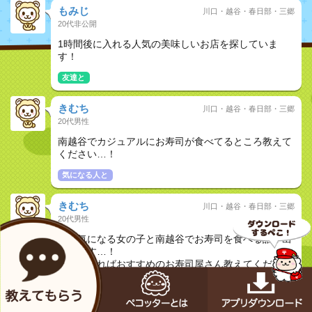
もみじ
川口・越谷・春日部・三郷
20代非公開
1時間後に入れる人気の美味しいお店を探していま
す！
友達と
きむち
川口・越谷・春日部・三郷
20代男性
南越谷でカジュアルにお寿司が食べてるところ教えて
ください…！
気になる人と
きむち
川口・越谷・春日部・三郷
20代男性
夜、気になる女の子と南越谷でお寿司を食べる話が出
ています…！
もしよければおすすめのお寿司屋さん教えてください
気になる人と