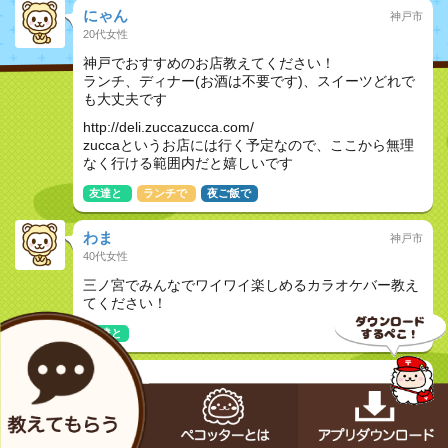
にゃん
神戸市
20代女性
神戸でおすすめのお店教えてください！
ランチ、ディナー(お酒は不要です)、スイーツどれで
も大丈夫です
http://deli.zuccazucca.com/
zuccaというお店には行く予定なので、ここから無理
なく行ける範囲内だと嬉しいです
友達と
ランチで
夜ご飯で
わま
神戸市
40代女性
三ノ宮でみんなでワイワイ楽しめるカラオケバー教え
てください！
友達と
あきーろ
神戸市
20代男性
三宮で美味しい肉料理のお店
※焼肉、鉄板焼、ステーキ以外