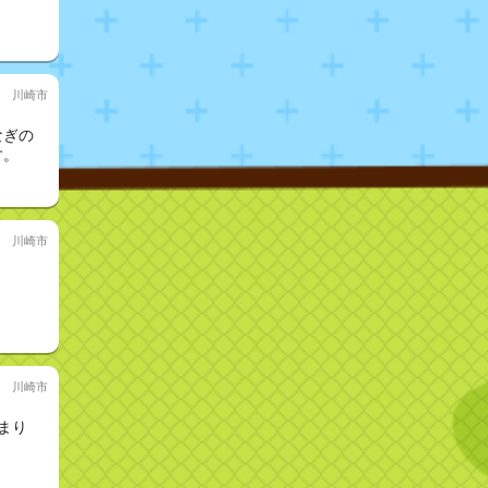
川崎市
なぎの
す。
川崎市
川崎市
まり