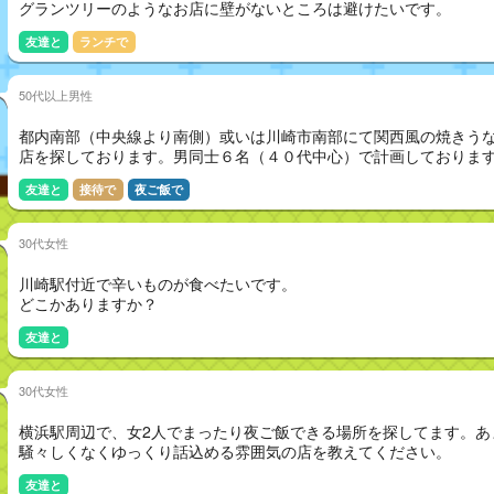
グランツリーのようなお店に壁がないところは避けたいです。
友達と
ランチで
50代以上男性
都内南部（中央線より南側）或いは川崎市南部にて関西風の焼きう
店を探しております。男同士６名（４０代中心）で計画しておりま
友達と
接待で
夜ご飯で
30代女性
川崎駅付近で辛いものが食べたいです。
どこかありますか？
友達と
30代女性
横浜駅周辺で、女2人でまったり夜ご飯できる場所を探してます。あ
騒々しくなくゆっくり話込める雰囲気の店を教えてください。
友達と