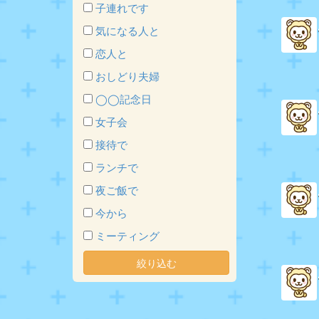
子連れです
気になる人と
恋人と
おしどり夫婦
◯◯記念日
女子会
接待で
ランチで
夜ご飯で
今から
ミーティング
絞り込む