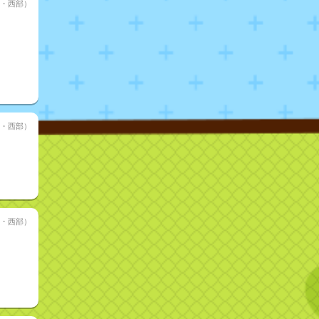
・西部）
・西部）
・西部）