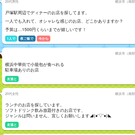
20代男性
横浜市（南部
戸塚駅周辺でディナーのお店を探してます。
一人でも入れて、オシャレな感じのお店、どこかありますか？
予算は…1500円くらいまでが嬉しいです！
1人で
夜ご飯で
今から
横浜市（南部
横浜中華街で小籠包が食べれる
駐車場ありのお店
友達と
20代女性
横浜市（南部
ランチのお店を探しています。
ソフトドリンク飲み放題付きのお店です、
ジャンルは問いません、宜しくお願いします◢(●'▽'●)◣
友達と