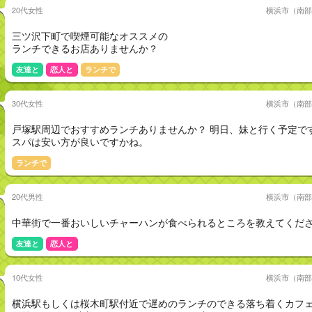
20代女性
横浜市（南部
三ツ沢下町で喫煙可能なオススメの
ランチできるお店ありませんか？
友達と
恋人と
ランチで
30代女性
横浜市（南部
戸塚駅周辺でおすすめランチありませんか？ 明日、妹と行く予定です
スパは安い方が良いですかね。
ランチで
20代男性
横浜市（南部
中華街で一番おいしいチャーハンが食べられるところを教えてくだ
友達と
恋人と
10代女性
横浜市（南部
横浜駅もしくは桜木町駅付近で遅めのランチのできる落ち着くカフ