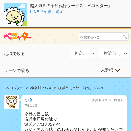
超人気店の予約代行サービス「ペコッター」
LINEで友達に追加
地域で絞る
未選択
シーンで絞る
ペコッター
神奈川グルメ
横浜市（南部・西部）グルメ
ゆき
横浜市（南部・西部）
20代女性
今日の夜ご飯
横浜市戸塚付近で
彼氏とごはんなので
カジュアルな感じのお酒も楽しめるお店が知りたいで