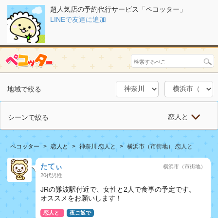
超人気店の予約代行サービス「ペコッター」
LINEで友達に追加
地域で絞る
恋人と
シーンで絞る
ペコッター
恋人と
神奈川 恋人と
横浜市（市街地） 恋人と
たてぃ
横浜市（市街地）
20代男性
JRの難波駅付近で、女性と2人で食事の予定です。
オススメをお願いします！
恋人と
夜ご飯で