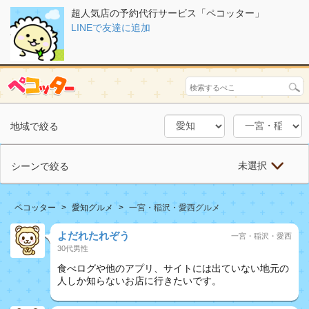
超人気店の予約代行サービス「ペコッター」
LINEで友達に追加
地域で絞る
未選択
シーンで絞る
ペコッター
愛知グルメ
一宮・稲沢・愛西グルメ
よだれたれぞう
一宮・稲沢・愛西
30代男性
食べログや他のアプリ、サイトには出ていない地元の
人しか知らないお店に行きたいです。