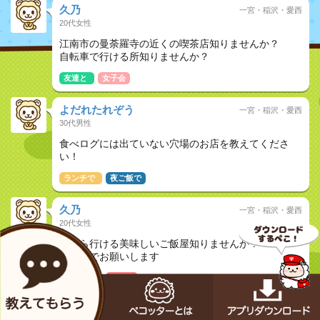
久乃
一宮・稲沢・愛西
20代女性
江南市の曼荼羅寺の近くの喫茶店知りませんか？
自転車で行ける所知りませんか？
友達と
女子会
よだれたれぞう
一宮・稲沢・愛西
30代男性
食べログには出ていない穴場のお店を教えてくださ
い！
ランチで
夜ご飯で
久乃
一宮・稲沢・愛西
20代女性
今から行ける美味しいご飯屋知りませんか？
江南市でお願いします
ランチで
今から
久乃
一宮・稲沢・愛西