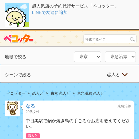
超人気店の予約代行サービス「ペコッター」
LINEで友達に追加
地域で絞る
恋人と
シーンで絞る
ペコッター
恋人と
東京 恋人と
東急沿線 恋人と
なる
東急沿線
20代女性
中目黒駅で鍋か焼き鳥の手ごろなお店を教えてくださ
い。
恋人と