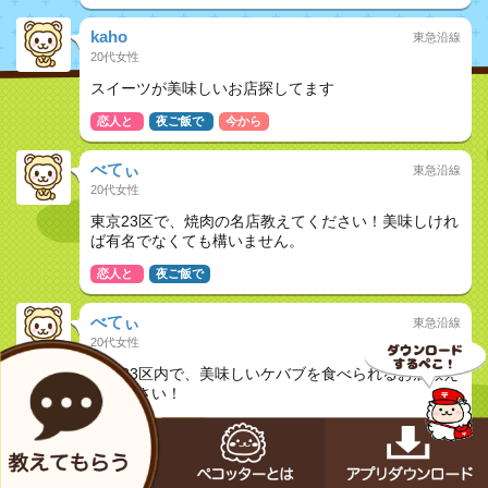
kaho
東急沿線
20代女性
スイーツが美味しいお店探してます
恋人と
夜ご飯で
今から
べてぃ
東急沿線
20代女性
東京23区で、焼肉の名店教えてください！美味しけれ
ば有名でなくても構いません。
恋人と
夜ご飯で
べてぃ
東急沿線
20代女性
東京23区内で、美味しいケバブを食べられるお店教え
てください！
恋人と
ランチで
shi
東急沿線