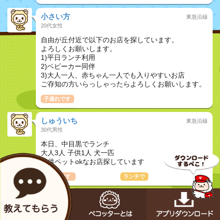
小さい方
東急沿線
20代女性
自由が丘付近で以下のお店を探しています。
よろしくお願いします。
1)平日ランチ利用
2)ベビーカー同伴
3)大人一人、赤ちゃん一人でも入りやすいお店
ご存知の方いらっしゃったらよろしくお願いします。
子連れです
しゅういち
東急沿線
30代男性
本日、中目黒でランチ
大人3人 子供1人 犬一匹
子供ペットokなお店探しています
子連れです
おしどり夫婦
ランチで
mar_kry
東急沿線
30代非公開